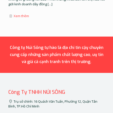
giới kinh doanh dây đồng
[…]
Xem thêm
Công ty Núi Sông tự hào là địa chỉ tin cậy chuyên
cung cấp những sản phẩm chất lượng cao, uy tín
và giá cả cạnh tranh trên thị trường.
Công Ty TNHH NÚI SÔNG
Trụ sở chính: 16 Quách Văn Tuấn, Phường 12, Quận Tân
Bình, TP.Hồ Chí Minh