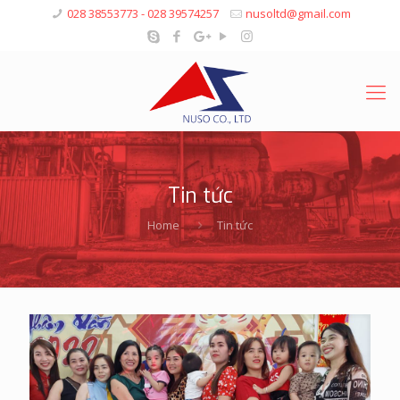
028 38553773 - 028 39574257
nusoltd@gmail.com
Tin tức
Home
Tin tức