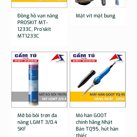
Đồng hồ vạn năng
Mặt vít mặt bung
PROSKIT MT-
1233C, Pro’skit
MT1233C
Mỡ bò bôi trơn đa
Mỏ hàn GOOT
năng LGMT 3/0.4
chính hãng Nhật
SKF
Bản TQ95, hút hàn
thiếc