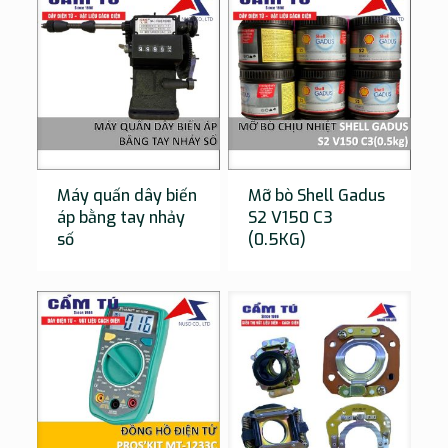
Máy quấn dây biến
Mỡ bò Shell Gadus
áp bằng tay nhảy
S2 V150 C3
số
(0.5KG)