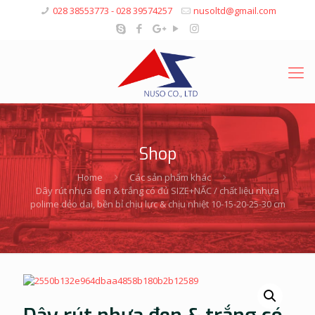
028 38553773 - 028 39574257
nusoltd@gmail.com
Shop
Home
Các sản phẩm khác
Dây rút nhựa đen & trắng có đủ SIZE+NẤC / chất liệu nhựa
polime dẻo dai, bền bỉ chịu lực & chịu nhiệt 10-15-20-25-30 cm